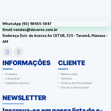
WhatsApp (92) 98455-5847
Email vendas@decares.com.br
Endereço Estr. de Acesso Ao CETUR, 325 - Tarumã, Manaus -
AM
INFORMAÇÕES
CLIENTE
Produtos
Minha conta
A Empresa
Carrinho
Trabalhe conosco
Política de Privacidade
Trocas e Devoluções
NEWSLETTER
Inscreva-se em nossa lista de e-